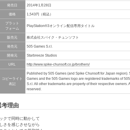
発売日
2014年1月28日
価格
1,543円（税込）
プラット
PlayStation®3オンライン配信専用タイトル
フォーム
販売元
株式会社スパイク・チュンソフト
発売元
505 Games S.r.l.
開発元
Starbreeze Studios
URL
http://www.spike-chunsoft.co.jp/brothers/
Published by 505 Games (and Spike Chunsoft for Japan region).
コピーライト
Games and the 505 Games logo are registered trademarks of 5
表記
S.r.l. All other trademarks are property of their respective owners. A
reserved.
選考理由
ックで同時に動かして
しさを感じさせながら