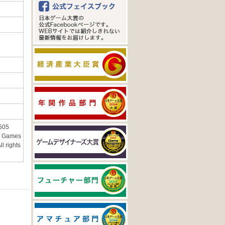
 505
05 Games
ll rights