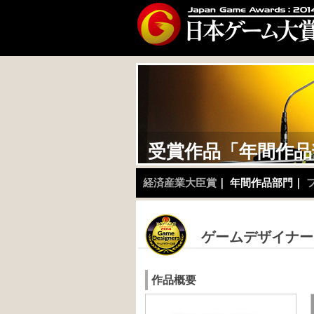
受
賞
作
品
「
年
間
作
品
経済産業大臣賞
｜
年間作品部門
｜
ゲームデザイナー
作品概要