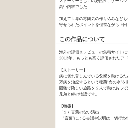
ストーリーとしての必然性、ゲームシ
高い内容でした。
加えて世界の雰囲気の作り込みなども
寄せられたポイントを僅差ながら上回
この作品について
海外の評価＆レビューの集積サイトに
2013年、もっとも高く評価されたア
【ストーリー】
病に倒れ苦しんでいる父親を助けるた
万病を治療するという秘薬“命の水”を
困難で険しい旅路を２人で助けあって
兄弟と絆の物語です。
【特徴】
（１）言葉のない演出
“言葉”による会話や説明は一切行われ