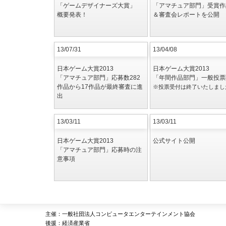
「ゲームデザイナーズ大賞」
「アマチュア部門」受賞作
概要発表！
＆審査会レポートを公開
13/07/31
13/04/08
日本ゲーム大賞2013
日本ゲーム大賞2013
「アマチュア部門」応募数282
「年間作品部門」一般投票
作品から17作品が最終審査に進
※投票受付は終了いたしまし
出
13/03/11
13/03/11
日本ゲーム大賞2013
公式サイト公開
「アマチュア部門」応募時の注
意事項
主催：一般社団法人コンピュータエンターテインメント協会
後援：経済産業省