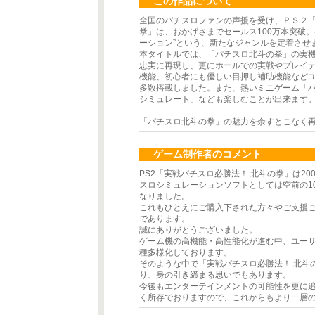
この作品について
全国のパチスロファンの声援を受け、ＰＳ２「
拳」は、おかげさまでセールス100万本突破。
ーション”という、新たなジャンルを定着さ
本タイトルでは、「パチスロ北斗の拳」の実
忠実に再現し、更にホールでの実戦やプレイ
機能、初心者にも優しい目押し補助機能など
多数搭載しました。また、熱いミニゲーム「
シミュレート」なども楽しむことが出来ま
「パチスロ北斗の拳」の魅力を余すとこなく
ゲーム制作者のコメント
PS2「実戦パチスロ必勝法！ 北斗の拳」は20
スロシミュレーションソフトとしては空前の1
なりました。
これもひとえにご購入下された方々やご支援
であります。
誠にありがとうございました。
ゲーム機の高機能・高性能化が進む中、ユー
種多様化しております。
そのような中で「実戦パチスロ必勝法！ 北斗
り、身の引き締まる思いでもあります。
今後もエンターテインメントの可能性を更に
く所存でおりますので、これからもより一層