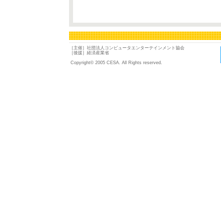
［主催］社団法人コンピュータエンターテインメント協会
［後援］経済産業省
Copyright© 2005 CESA. All Rights reserved.