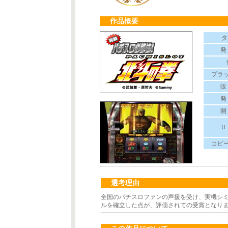
作品概要
タ
発
プラ
販
発
開
Ｕ
コピ
選考理由
全国のパチスロファンの声援を受け、実機シミ
ルを確立した点が、評価されての受賞となり